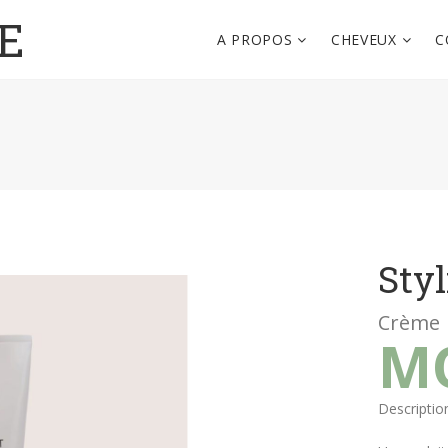
E
A PROPOS
CHEVEUX
C
Sty
Crème
M
Description