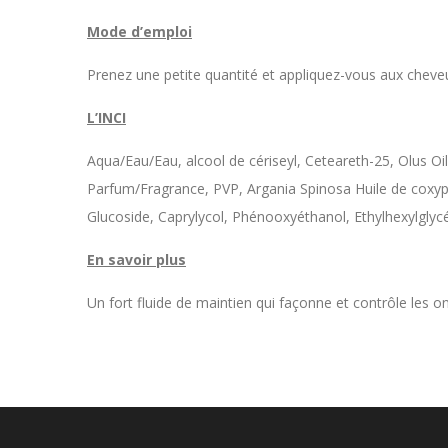
Mode d’emploi
Prenez une petite quantité et appliquez-vous aux cheveu
L’INCI
Aqua/Eau/Eau, alcool de cériseyl, Ceteareth-25, Olus O
Parfum/Fragrance, PVP, Argania Spinosa Huile de coxyp
Glucoside, Caprylycol, Phénooxyéthanol, Ethylhexylgly
En savoir plus
Un fort fluide de maintien qui façonne et contrôle les on