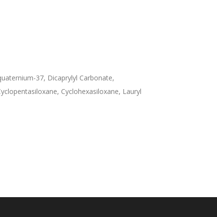
quaternium-37, Dicaprylyl Carbonate,
yclopentasiloxane, Cyclohexasiloxane, Lauryl