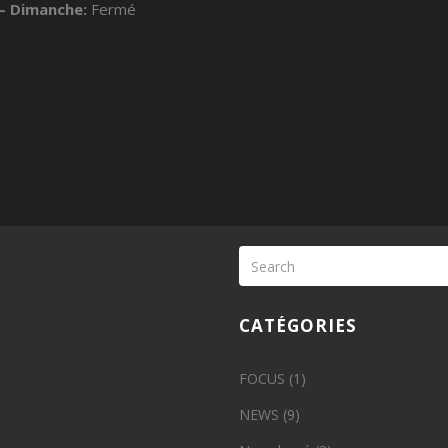
– Dimanche:
Fermé
CATÉGORIES
FOCUS
(1)
NEWS
(9)