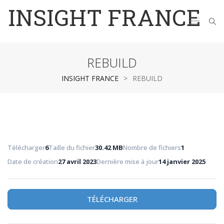
INSIGHT FRANCE
REBUILD
INSIGHT FRANCE
>
REBUILD
Télécharger
6
Taille du fichier
30.42 MB
Nombre de fichiers
1
Date de création
27 avril 2023
Dernière mise à jour
14 janvier 2025
TÉLÉCHARGER