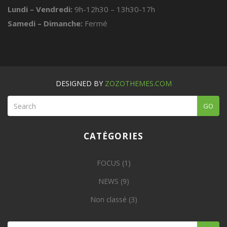
Lundi – Vendredi:
9h-12h30 – 13h30-17h
Samedi – Dimanche:
Fermé
DESIGNED BY
ZOZOTHEMES.COM
GO
CATÉGORIES
FOCUS
(1)
NEWS
(9)
Non classé
(3)