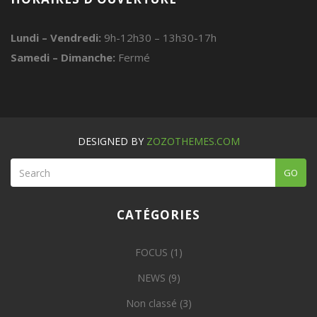
Lundi – Vendredi:
9h-12h30 – 13h30-17h
Samedi – Dimanche:
Fermé
DESIGNED BY
ZOZOTHEMES.COM
GO
CATÉGORIES
FOCUS
(1)
NEWS
(9)
Non classé
(3)