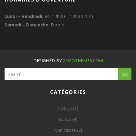
Lundi – Vendredi:
9h-12h30 – 13h30-17h
Samedi – Dimanche:
Fermé
DESIGNED BY
ZOZOTHEMES.COM
GO
CATÉGORIES
FOCUS
(1)
NEWS
(9)
Non classé
(3)