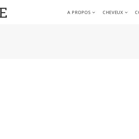
E
A PROPOS
CHEVEUX
C