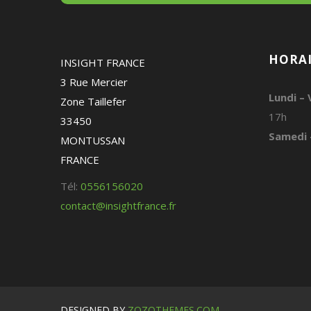
HORAI
INSIGHT FRANCE
3 Rue Mercier
Lundi – 
Zone Taillefer
17h
33450
Samedi 
MONTUSSAN
FRANCE
Tél:
0556156020
contact@insightfrance.fr
DESIGNED BY
ZOZOTHEMES.COM