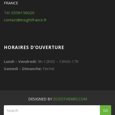
FRANCE
Tél:
0556156020
contact@insightfrance.fr
HORAIRES D’OUVERTURE
Lundi – Vendredi:
9h-12h30 – 13h30-17h
Samedi – Dimanche:
Fermé
DESIGNED BY
ZOZOTHEMES.COM
GO