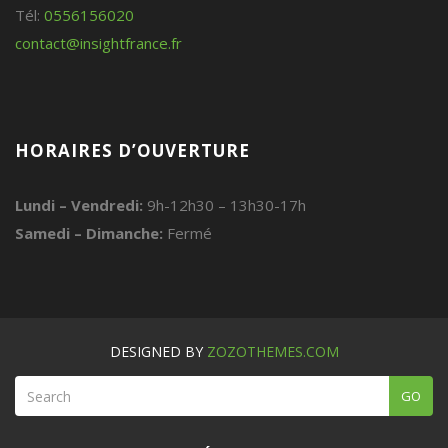
Tél:
0556156020
contact@insightfrance.fr
HORAIRES D’OUVERTURE
Lundi – Vendredi:
9h-12h30 – 13h30-17h
Samedi – Dimanche:
Fermé
DESIGNED BY
ZOZOTHEMES.COM
GO