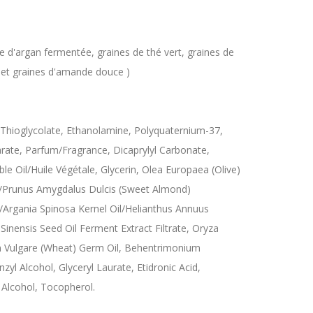
e d'argan fermentée, graines de thé vert, graines de
 et graines d'amande douce )
ioglycolate, Ethanolamine, Polyquaternium-37,
earate, Parfum/Fragrance, Dicaprylyl Carbonate,
le Oil/Huile Végétale, Glycerin, Olea Europaea (Olive)
a/Prunus Amygdalus Dulcis (Sweet Almond)
l/Argania Spinosa Kernel Oil/Helianthus Annuus
Sinensis Seed Oil Ferment Extract Filtrate, Oryza
cum Vulgare (Wheat) Germ Oil, Behentrimonium
zyl Alcohol, Glyceryl Laurate, Etidronic Acid,
Alcohol, Tocopherol.