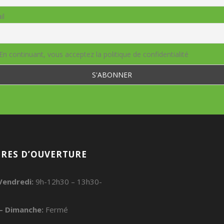
il
En continuant, vous acceptez la politique de confidentialité
RES D’OUVERTURE
Vendredi:
9h-12h30 – 13h30-
– Dimanche:
Fermé