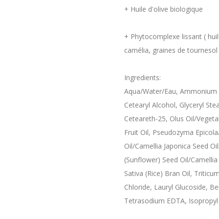
+ Huile d'olive biologique
+ Phytocomplexe lissant ( huil
camélia, graines de tournesol
Ingredients:
Aqua/Water/Eau, Ammonium Th
Cetearyl Alcohol, Glyceryl St
Ceteareth-25, Olus Oil/Vegetab
Fruit Oil, Pseudozyma Epicol
Oil/Camellia Japonica Seed Oi
(Sunflower) Seed Oil/Camellia 
Sativa (Rice) Bran Oil, Triti
Chloride, Lauryl Glucoside, Ben
Tetrasodium EDTA, Isopropyl 