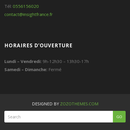
Tél:
0556156020
contact@insightfrance.fr
HORAIRES D’OUVERTURE
Lundi – Vendredi:
9h-12h30 – 13h30-17h
Samedi – Dimanche:
Fermé
DESIGNED BY
ZOZOTHEMES.COM
GO