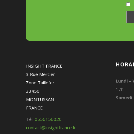
HORAI
INSIGHT FRANCE
3 Rue Mercier
Lundi – 
Zone Taillefer
17h
33450
Samedi 
MONTUSSAN
FRANCE
Tél:
0556156020
contact@insightfrance.fr