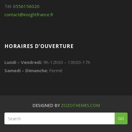
Tél:
0556156020
contact@insightfrance.fr
HORAIRES D’OUVERTURE
Lundi – Vendredi:
9h-12h30 – 13h30-17h
Samedi – Dimanche:
Fermé
DESIGNED BY
ZOZOTHEMES.COM
GO