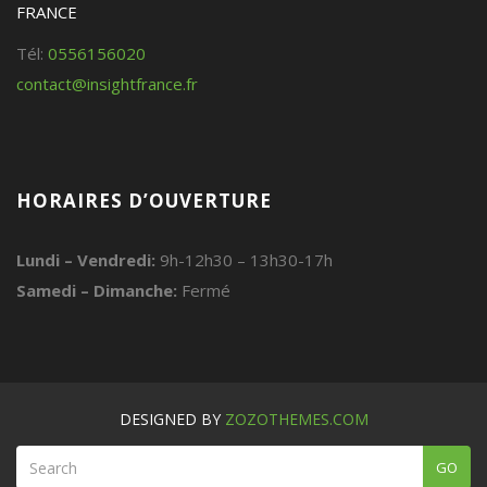
FRANCE
Tél:
0556156020
contact@insightfrance.fr
HORAIRES D’OUVERTURE
Lundi – Vendredi:
9h-12h30 – 13h30-17h
Samedi – Dimanche:
Fermé
DESIGNED BY
ZOZOTHEMES.COM
GO